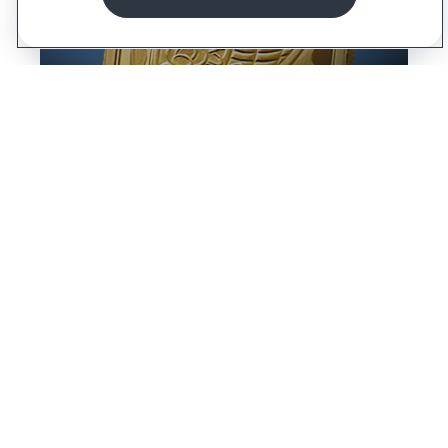
Fortuna
1 Onça - Ouro Fino
Saber mais
Ver mais produtos