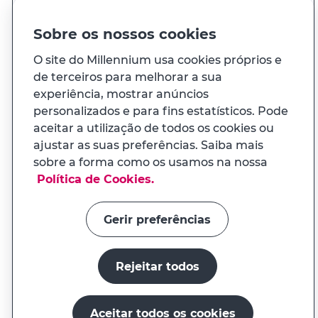
Sobre os nossos cookies
1.700
,00
€
PVP
O site do Millennium usa cookies próprios e
Entrega em sua casa
1 - 3 dias úteis
de terceiros para melhorar a sua
experiência, mostrar anúncios
Adicionar
personalizados e para fins estatísticos. Pode
aceitar a utilização de todos os cookies ou
ajustar as suas preferências. Saiba mais
sobre a forma como os usamos na nossa
Política de Cookies.
Gerir preferências
Rejeitar todos
Aceitar todos os cookies