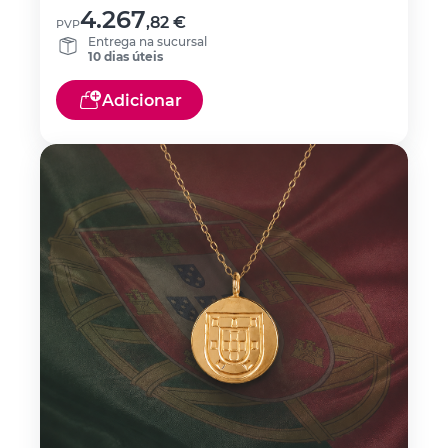
4.267
,82
€
PVP
Entrega na sucursal
10 dias úteis
Adicionar